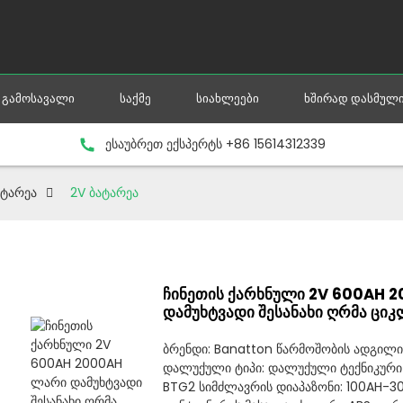
ᲒᲐᲛᲝᲡᲐᲕᲐᲚᲘ
ᲡᲐᲥᲛᲔ
ᲡᲘᲐᲮᲚᲔᲔᲑᲘ
ᲮᲨᲘᲠᲐᲓ ᲓᲐᲡᲛᲣᲚᲘ
ესაუბრეთ ექსპერტს +86 15614312339
ატარეა
2V ბატარეა
ჩინეთის ქარხნული 2V 600AH 
დამუხტვადი შესანახი ღრმა ციკ
ბრენდი: Banatton წარმოშობის ადგილი: 
დალუქული ტიპი: დალუქული ტექნიკური 
BTG2 სიმძლავრის დიაპაზონი: 100AH-3