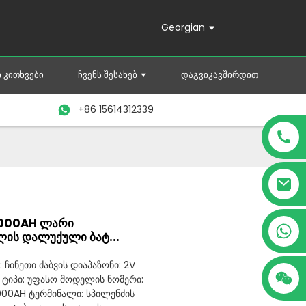
Georgian
 ᲙᲘᲗᲮᲕᲔᲑᲘ
ᲩᲕᲔᲜᲡ ᲨᲔᲡᲐᲮᲔᲑ
ᲓᲐᲒᲕᲘᲙᲐᲕᲨᲘᲠᲓᲘᲗ
+86 15614312339
2000AH ლარი
+86 15614312339
ლის დალუქული ბატ...
ჩინეთი ძაბვის დიაპაზონი: 2V
ტიპი: უფასო მოდელის ნომერი:
000AH ტერმინალი: სპილენძის