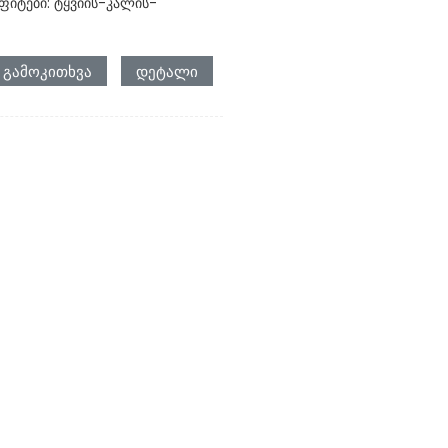
ფიტები: ტყვიის-კალის-
ᲒᲐᲛᲝᲙᲘᲗᲮᲕᲐ
ᲓᲔᲢᲐᲚᲘ