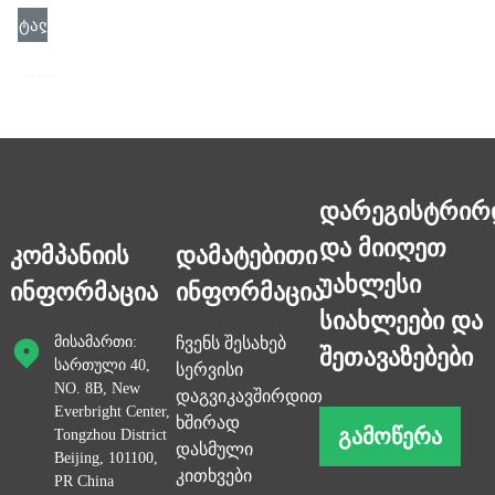
ᲗᲮᲕᲐ
ᲓᲔᲢᲐᲚᲘ
დარეგისტრირ
და მიიღეთ
კომპანიის
დამატებითი
უახლესი
ინფორმაცია
ინფორმაცია
სიახლეები და
მისამართი:
ჩვენს შესახებ
შეთავაზებები
სართული 40,
სერვისი
NO. 8B, New
დაგვიკავშირდით
Everbright Center,
ხშირად
ᲒᲐᲛᲝᲬᲔᲠᲐ
Tongzhou District
დასმული
Beijing, 101100,
კითხვები
PR China