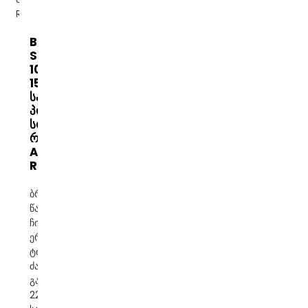
Banatton
SRW 500VA
1000VA
1500VA
სახლის
პორტატული
სოკეტის
რელე ტიპი
AC ძაბვა
R...
ბრენდი: Banatton
წარმოშობის ადგილი:
ჩინეთი ფაზა:
ერთფაზიანი დენის
ტიპი: AC შეყვანის
ძაბვა: 140-260VAC
გამომავალი ძაბვა:
220V±8% ტიპი: