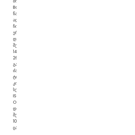
ბრენდი:
Banatton
წარმოშობის
ადგილი:
ჩინეთი ფაზა:
ერთფაზიანი
დენის ტიპი: AC
შეყვანის ძაბვა:
140V-
260V/80-260V
გამომავალი
ძაბვა: 220V±8%
ტიპი: სარელეო
კონტროლის
სერთიფიკატი:
ISO/CE/ROHS
OEM/ODM:
დიახ მიწოდება
შესაძლებლობა:
10000 ცალი/
ცალი თვეში პ...