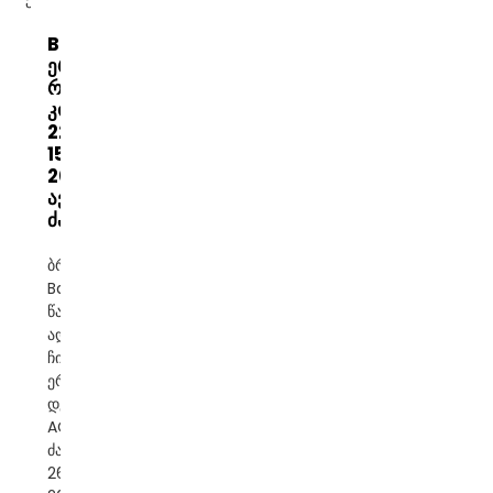
Banatton
ერთფაზიანი
რელე
კონტროლი
220V SRV
15KVA
20KVA
ავტომატური
ძაბვის ქ...
ბრენდი:
Banatton
წარმოშობის
ადგილი:
ჩინეთი ფაზა:
ერთფაზიანი
დენის ტიპი:
AC შეყვანის
ძაბვა: 140V-
260V/80-